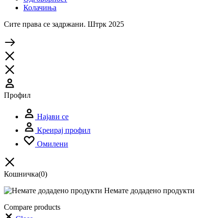
Колачиња
Сите права се задржани. Штрк 2025
Профил
Најави се
Креирај профил
Омилени
Кошничка
(0)
Немате додадено продукти
Compare products