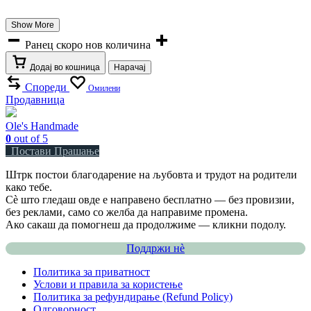
Show More
Ранец скоро нов количина
Додај во кошница
Нарачај
Спореди
Омилени
Продавница
Ole's Handmade
0
out of 5
Постави Прашање
Штрк постои благодарение на љубовта и трудот на родители
како тебе.
Сè што гледаш овде е направено бесплатно — без провизии,
без реклами, само со желба да направиме промена.
Ако сакаш да помогнеш да продолжиме — кликни подолу.
Поддржи нѐ
Политика за приватност
Услови и правила за користење
Политика за рефундирање (Refund Policy)
Одговорност