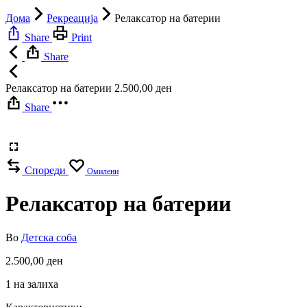
Дома
Рекреација
Релаксатор на батерии
Share
Print
Share
Релаксатор на батерии
2.500,00
ден
Share
Спореди
Омилени
Релаксатор на батерии
Во
Детска соба
2.500,00
ден
1 на залиха