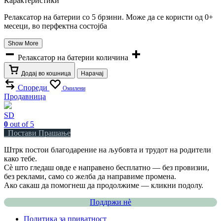
Карактеристики
Релаксатор на батерии со 5 брзини. Може да се користи од 0+
месеци, во перфектна состојба
Show More
Релаксатор на батерии количина
Додај во кошница
Нарачај
Спореди
Омилени
Продавница
SD
0
out of 5
Постави Прашање
Штрк постои благодарение на љубовта и трудот на родители
како тебе.
Сè што гледаш овде е направено бесплатно — без провизии,
без реклами, само со желба да направиме промена.
Ако сакаш да помогнеш да продолжиме — кликни подолу.
Поддржи нѐ
Политика за приватност