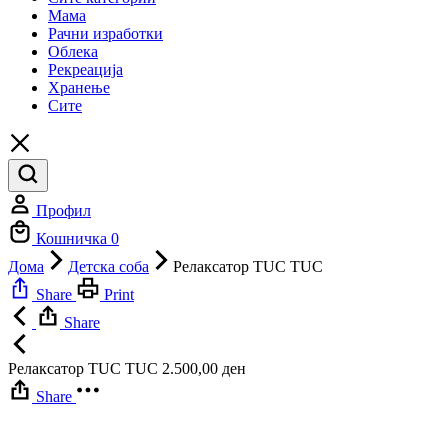
Мама
Рачни изработки
Облека
Рекреација
Хранење
Сите
Профил
Кошничка
0
Дома
Детска соба
Релаксатор TUC TUC
Share
Print
Share
Релаксатор TUC TUC
2.500,00
ден
Share