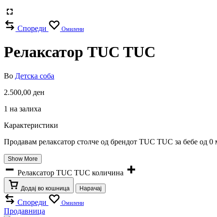
Спореди
Омилени
Релаксатор TUC TUC
Во
Детска соба
2.500,00
ден
1 на залиха
Карактеристики
Продавам релаксатор столче од брендот TUC TUC за бебе од 0 м
Show More
Релаксатор TUC TUC количина
Додај во кошница
Нарачај
Спореди
Омилени
Продавница