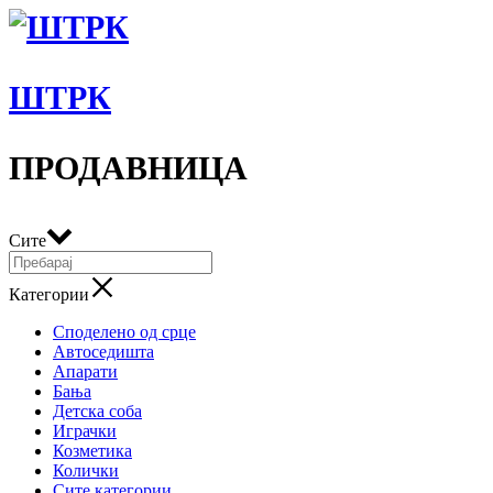
ШТРК
ПРОДАВНИЦА
Сите
Категории
Споделено од срце
Автоседишта
Апарати
Бања
Детска соба
Играчки
Козметика
Колички
Сите категории