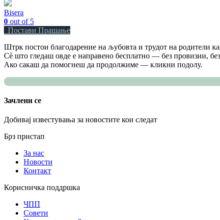
Bisera
0
out of 5
Постави Прашање
Штрк постои благодарение на љубовта и трудот на родители как
Сè што гледаш овде е направено бесплатно — без провизии, без
Ако сакаш да помогнеш да продолжиме — кликни подолу.
Зачлени се
Добивај известувања за новостите кои следат
Брз пристап
За нас
Новости
Контакт
Корисничка поддршка
ЧПП
Совети