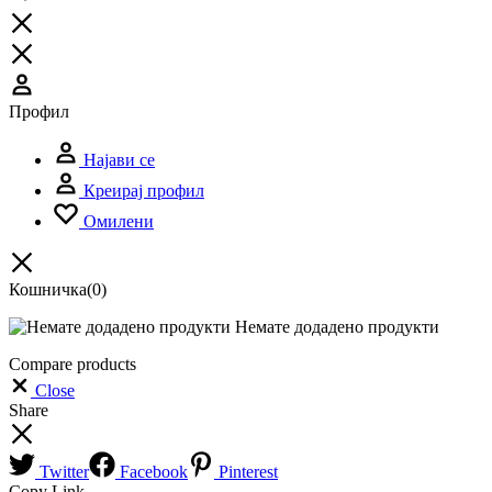
Профил
Најави се
Креирај профил
Омилени
Кошничка
(0)
Немате додадено продукти
Compare products
Close
Share
Twitter
Facebook
Pinterest
Copy Link