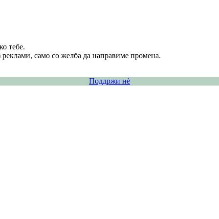
о тебе.
 реклами, само со желба да направиме промена.
Поддржи нѐ