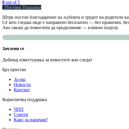
0
out of 5
Постави Прашање
Штрк постои благодарение на љубовта и трудот на родители как
Сè што гледаш овде е направено бесплатно — без провизии, без
Ако сакаш да помогнеш да продолжиме — кликни подолу.
Зачлени се
Добивај известувања за новостите кои следат
Брз пристап
За нас
Новости
Контакт
Корисничка поддршка
ЧПП
Совети
Како да нарачам?