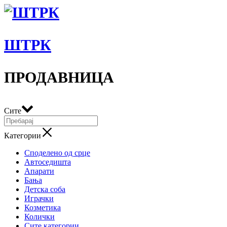
ШТРК
ПРОДАВНИЦА
Сите
Категории
Споделено од срце
Автоседишта
Апарати
Бања
Детска соба
Играчки
Козметика
Колички
Сите категории