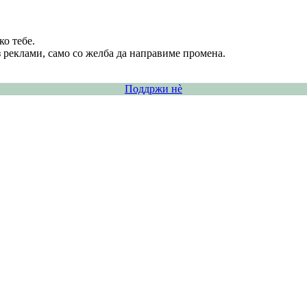
о тебе.
 реклами, само со желба да направиме промена.
Поддржи нѐ