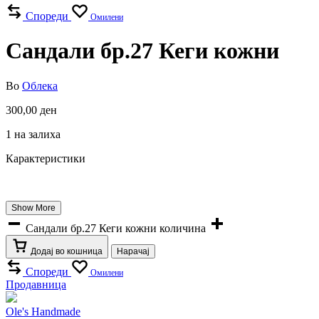
Спореди
Омилени
Сандали бр.27 Кеги кожни
Во
Облека
300,00
ден
1 на залиха
Карактеристики
Show More
Сандали бр.27 Кеги кожни количина
Додај во кошница
Нарачај
Спореди
Омилени
Продавница
Ole's Handmade