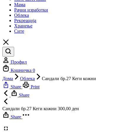
Мама
Рачни изработки
Облека
Рекреација
Хранење
Сите
Профил
Кошничка
0
Дома
Облека
Сандали бр.27 Кеги кожни
Share
Print
Share
Сандали бр.27 Кеги кожни
300,00
ден
Share