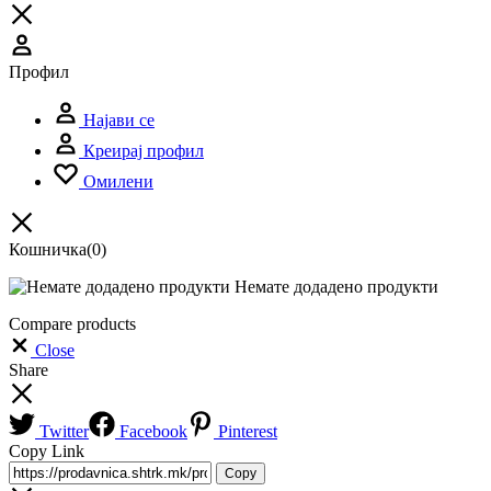
Профил
Најави се
Креирај профил
Омилени
Кошничка
(0)
Немате додадено продукти
Compare products
Close
Share
Twitter
Facebook
Pinterest
Copy Link
Copy