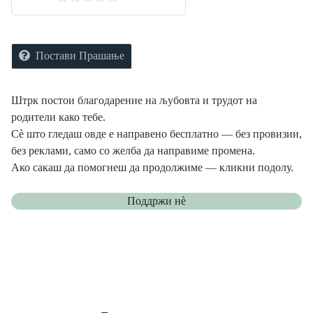
0
o
u
Постави Прашање
t
o
Штрк постои благодарение на љубовта и трудот на
f
родители како тебе.
5
Сè што гледаш овде е направено бесплатно — без провизии,
без реклами, само со желба да направиме промена.
Ако сакаш да помогнеш да продолжиме — кликни подолу.
Поддржи нѐ