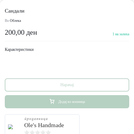
Сандали
Во
Облека
200,00
ден
1 на залиха
Карактеристики
Нарачај
Додај во кошница
продавница
Ole's Handmade