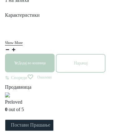
1 на залиха
Карактеристики
Show More
Нарачај
Додај во кошница
Омилени
Спореди
Продавница
Preloved
0
out of 5
Постави Прашање