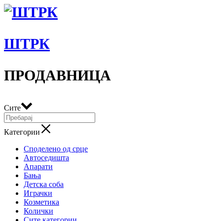
ШТРК
ПРОДАВНИЦА
Сите
Категории
Споделено од срце
Автоседишта
Апарати
Бања
Детска соба
Играчки
Козметика
Колички
Сите категории