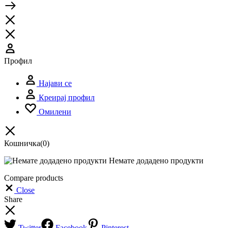
Профил
Најави се
Креирај профил
Омилени
Кошничка
(0)
Немате додадено продукти
Compare products
Close
Share
Twitter
Facebook
Pinterest