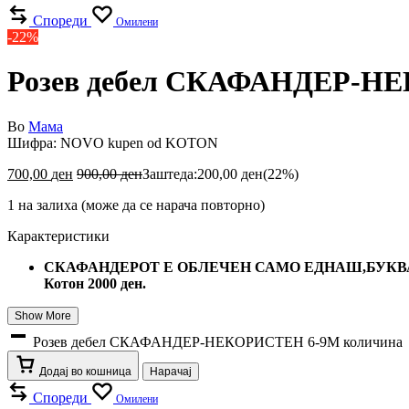
Спореди
Омилени
-22%
Розев дебел СКАФАНДЕР-Н
Во
Мама
Шифра:
NOVO kupen od KOTON
700,00
ден
900,00
ден
Заштеда:
200,00
ден
(22%)
1 на залиха (може да се нарача повторно)
Карактеристики
СКАФАНДЕРОТ Е ОБЛЕЧЕН САМО ЕДНАШ,БУКВАЛ
Котон 2000 ден.
Show More
Розев дебел СКАФАНДЕР-НЕКОРИСТЕН 6-9M количина
Додај во кошница
Нарачај
Спореди
Омилени