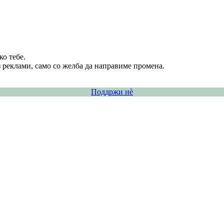
о тебе.
 реклами, само со желба да направиме промена.
Поддржи нѐ