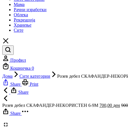
Мама
Рачни изработки
Облека
Рекреација
Хранење
Сите
Профил
Кошничка
0
Дома
Сите категории
Розев дебел СКАФАНДЕР-НЕКОР
Share
Print
Share
Розев дебел СКАФАНДЕР-НЕКОРИСТЕН 6-9M
700,00
ден
900
Share