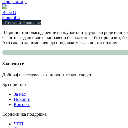
Продавница
Bebe G
0
out of 5
Постави Прашање
Штрк постои благодарение на љубовта и трудот на родители как
Сè што гледаш овде е направено бесплатно — без провизии, без
Ако сакаш да помогнеш да продолжиме — кликни подолу.
Зачлени се
Добивај известувања за новостите кои следат
Брз пристап
За нас
Новости
Контакт
Корисничка поддршка
ЧПП