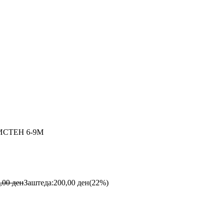
ИСТЕН 6-9M
,00
ден
Заштеда:
200,00
ден
(22%)