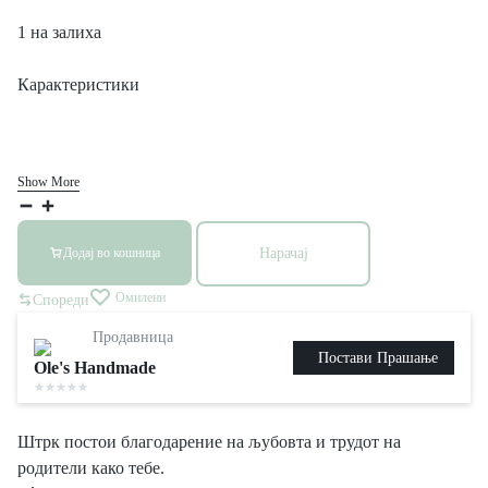
1 на залиха
Карактеристики
Show More
Топлинки
бр.23
Нарачај
Додај во кошница
2
пара
Омилени
Спореди
количина
Продавница
Постави Прашање
Ole's Handmade
Штрк постои благодарение на љубовта и трудот на
родители како тебе.