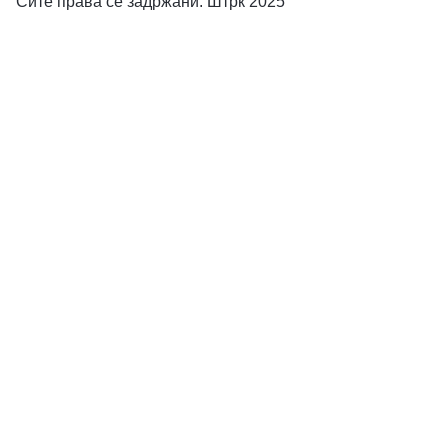
Сите права се задржани. Штрк 2025
Compare products
Close
Топлинки бр.23 2 пара
300,00
ден
Додади
Нарачај