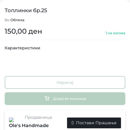
Топлинки бр.25
Во
Облека
150,00
ден
1 на залиха
Карактеристики
Нарачај
Додај во кошница
Продавница
Постави Прашање
Ole's Handmade