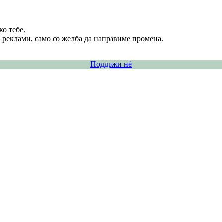
о тебе.
 реклами, само со желба да направиме промена.
Поддржи нѐ