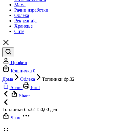
Мама
Рачни изработки
Облека
Рекреација
Хранење
Сите
Профил
Кошничка
0
Дома
Облека
Топлинки бр.32
Share
Print
Share
Топлинки бр.32
150,00
ден
Share