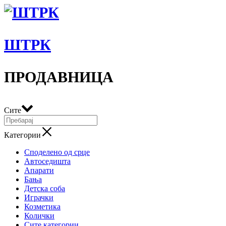
ШТРК
ПРОДАВНИЦА
Сите
Категории
Споделено од срце
Автоседишта
Апарати
Бања
Детска соба
Играчки
Козметика
Колички
Сите категории