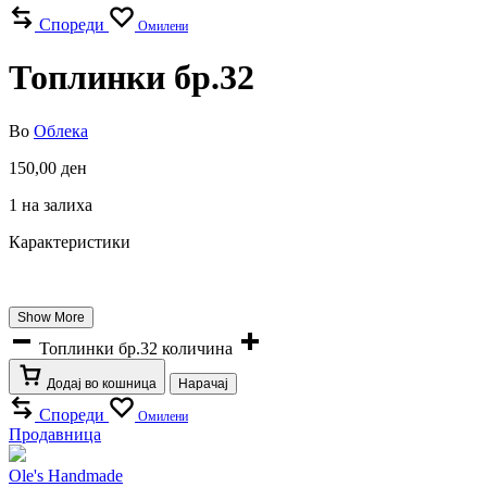
Спореди
Омилени
Топлинки бр.32
Во
Облека
150,00
ден
1 на залиха
Карактеристики
Show More
Топлинки бр.32 количина
Додај во кошница
Нарачај
Спореди
Омилени
Продавница
Ole's Handmade