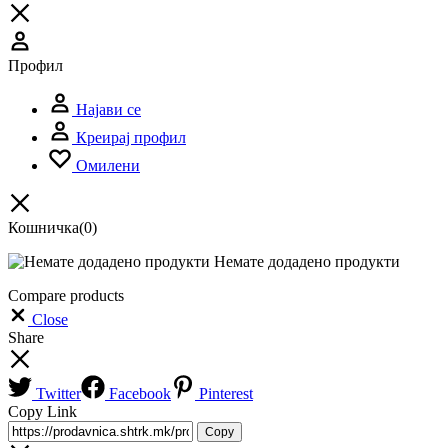
Профил
Најави се
Креирај профил
Омилени
Кошничка
(0)
Немате додадено продукти
Compare products
Close
Share
Twitter
Facebook
Pinterest
Copy Link
Copy