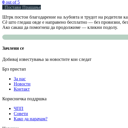
0
out of 5
Постави Прашање
Штрк постои благодарение на љубовта и трудот на родители как
Сè што гледаш овде е направено бесплатно — без провизии, без
Ако сакаш да помогнеш да продолжиме — кликни подолу.
Зачлени се
Добивај известувања за новостите кои следат
Брз пристап
За нас
Новости
Контакт
Корисничка поддршка
ЧПП
Совети
Како да нарачам?