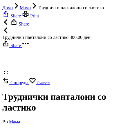
Дома
Мама
Труднички панталони со ластико
Share
Print
Share
Труднички панталони со ластико
300,00
ден
Share
Спореди
Омилени
Труднички панталони со
ластико
Во
Мама