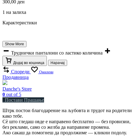
300,00
ден
1 на залиха
Карактеристики
Show More
Труднички панталони со ластико количина
Додај во кошница
Нарачај
Спореди
Омилени
Продавница
Danche's Store
0
out of 5
Постави Прашање
Штрк постои благодарение на љубовта и трудот на родители
како тебе.
Сè што гледаш овде е направено бесплатно — без провизии,
без реклами, само со желба да направиме промена.
Ако сакаш да помогнеш да продолжиме — кликни подолу.