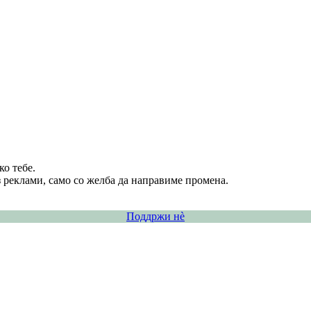
о тебе.
 реклами, само со желба да направиме промена.
Поддржи нѐ