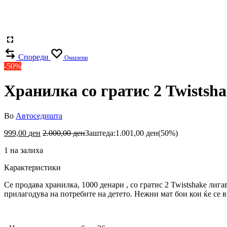
Спореди
Омилени
-50%
Хранилка со гратис 2 Twistsh
Во
Автоседишта
999,00
ден
2.000,00
ден
Заштеда:
1.001,00
ден
(50%)
1 на залиха
Карактеристики
Се продава хранилка, 1000 денари , со гратис 2 Twistshake лиг
прилагодува на потребите на детето. Нежни мат бои кои ќе се вк