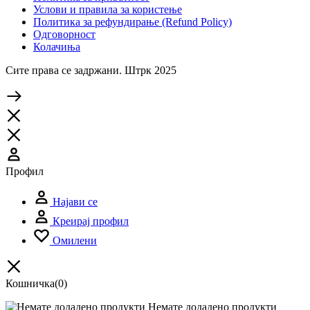
Услови и правила за користење
Политика за рефундирање (Refund Policy)
Одговорност
Колачиња
Сите права се задржани. Штрк 2025
Профил
Најави се
Креирај профил
Омилени
Кошничка
(0)
Немате додадено продукти