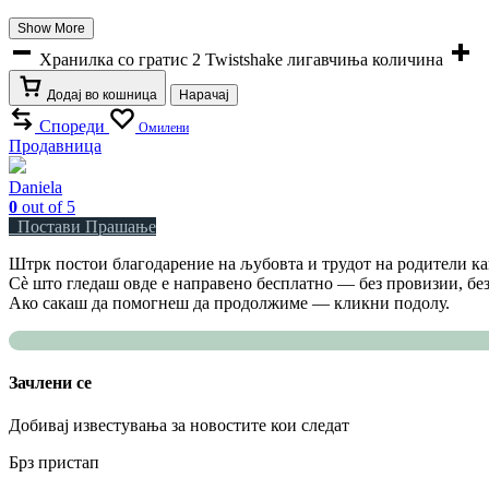
Show More
Хранилка со гратис 2 Twistshake лигавчиња количина
Додај во кошница
Нарачај
Спореди
Омилени
Продавница
Daniela
0
out of 5
Постави Прашање
Штрк постои благодарение на љубовта и трудот на родители как
Сè што гледаш овде е направено бесплатно — без провизии, без
Ако сакаш да помогнеш да продолжиме — кликни подолу.
Зачлени се
Добивај известувања за новостите кои следат
Брз пристап