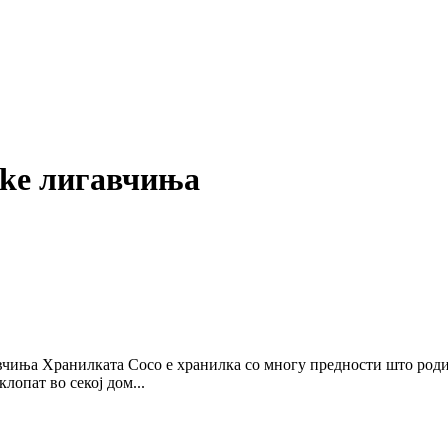
ake лигавчиња
авчиња Хранилката Coco е хранилка со многу предности што родит
лопат во секој дом...