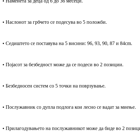
• Наменета за деца од 6 до 36 месеци.
• Наслонот за грбчето се подесува во 5 положби.
• Седиштето се поставува на 5 висини: 96, 93, 90, 87 и 84cm.
• Појасот за безбедност може да се подеси во 2 позиции.
• Безбедносен систем со 5 точки на поврзување.
• Послужавник со дупла подлога кои лесно се вадат за миење.
• Прилагодувањето на послужавникот може да биде во 2 позиц