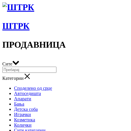
ШТРК
ПРОДАВНИЦА
Сите
Категории
Споделено од срце
Автоседишта
Апарати
Бања
Детска соба
Играчки
Козметика
Колички
Сите категории