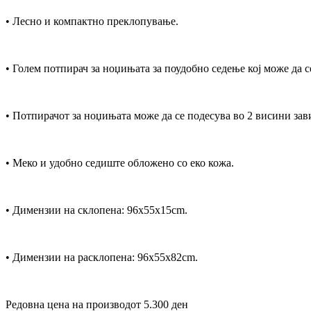
• Лесно и компактно преклопување.
• Голем потпирач за ноџињата за поудобно седењe кој може да с
• Потпирачот за ноџињата може да се подесува во 2 висини зав
• Меко и удобно седиште обложено со еко кожа.
• Димензии на склопена: 96x55x15cm.
• Димензии на расклопена: 96x55x82cm.
Редовна цена на производот 5.300 ден