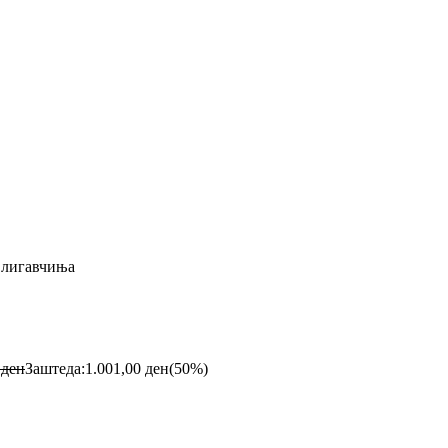
e лигавчиња
0
ден
Заштеда:
1.001,00
ден
(50%)