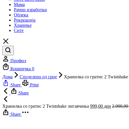
Мама
Рачни изработки
Облека
Рекреација
Хранење
Сите
Профил
Кошничка
0
Дома
Споделено од срце
Хранилка со гратис 2 Twistshak
Share
Print
Share
Хранилка со гратис 2 Twistshake лигавчиња
999,00
ден
2.000,0
Share