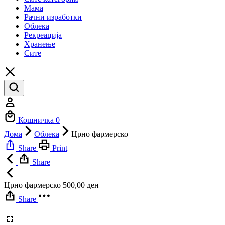
Мама
Рачни изработки
Облека
Рекреација
Хранење
Сите
Профил
Кошничка
0
Дома
Облека
Црно фармерско
Share
Print
Share
Црно фармерско
500,00
ден
Share