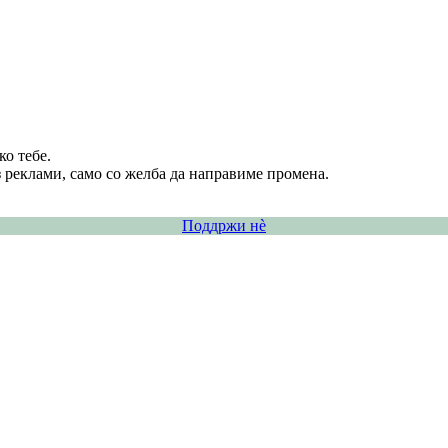
о тебе.
 реклами, само со желба да направиме промена.
Поддржи нѐ