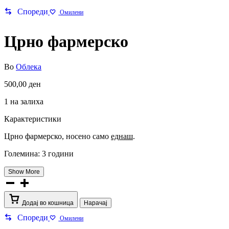
Спореди
Омилени
Црно фармерско
Во
Облека
500,00
ден
1 на залиха
Карактеристики
Црно фармерско, носено само
еднаш
.
Големина: 3 години
Show More
Црно
фармерско
количина
Додај во кошница
Нарачај
Спореди
Омилени