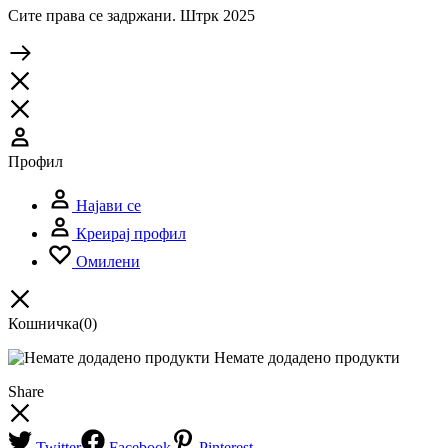
Сите права се задржани. Штрк 2025
Профил
Најави се
Креирај профил
Омилени
Кошничка
(0)
Немате додадено продукти
Share
Twitter
Facebook
Pinterest