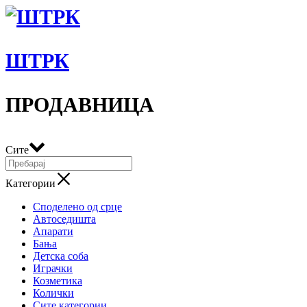
ШТРК
ПРОДАВНИЦА
Сите
Категории
Споделено од срце
Автоседишта
Апарати
Бања
Детска соба
Играчки
Козметика
Колички
Сите категории