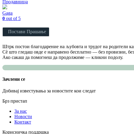
Продавница
Gaga
0
out of 5
Постави Прашање
Штрк постои благодарение на љубовта и трудот на родители как
Сè што гледаш овде е направено бесплатно — без провизии, без
Ако сакаш да помогнеш да продолжиме — кликни подолу.
Зачлени се
Добивај известувања за новостите кои следат
Брз пристап
За нас
Новости
Контакт
Корисничка поддршка