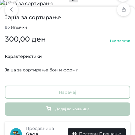
Јајца за сортирање
Во
Играчки
300,00
ден
1 на залиха
Карактеристики
Јајца за сортирање бои и форми.
Нарачај
Додај во кошница
Продавница
Постави Прашање
Gaga