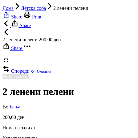
Дома
Детска соба
2 ленени пелени
Share
Print
Share
2 ленени пелени
200,00
ден
Share
Спореди
Омилени
Нема залиха
2 ленени пелени
Во
Бања
200,00
ден
Нема на залиха