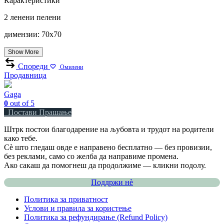
Карактеристики
2 ленени пелени
димензии: 70х70
Show More
Спореди
Омилени
Продавница
Gaga
0
out of 5
Постави Прашање
Штрк постои благодарение на љубовта и трудот на родители
како тебе.
Сè што гледаш овде е направено бесплатно — без провизии,
без реклами, само со желба да направиме промена.
Ако сакаш да помогнеш да продолжиме — кликни подолу.
Поддржи нѐ
Политика за приватност
Услови и правила за користење
Политика за рефундирање (Refund Policy)