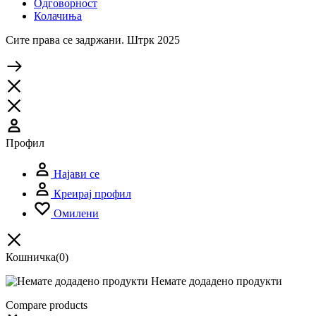
Одговорност
Колачиња
Сите права се задржани. Штрк 2025
Профил
Најави се
Креирај профил
Омилени
Кошничка
(0)
Немате додадено продукти
Compare products