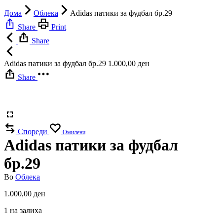
Дома
Облека
Adidas патики за фудбал бр.29
Share
Print
Share
Adidas патики за фудбал бр.29
1.000,00
ден
Share
Спореди
Омилени
Adidas патики за фудбал
бр.29
Во
Облека
1.000,00
ден
1 на залиха