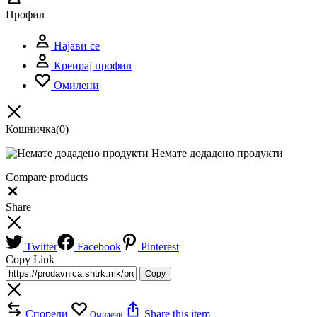
Профил
Најави се
Креирај профил
Омилени
Кошничка
(0)
Немате додадено продукти
Compare products
Close
Share
Twitter
Facebook
Pinterest
Copy Link
Copy
Спореди
Share this item
Омилени