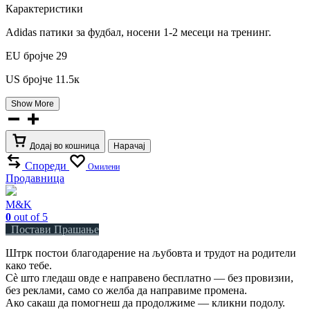
Карактеристики
Adidas патики за фудбал, носени 1-2 месеци на тренинг.
ЕU бројче 29
US бројче 11.5к
Show More
Adidas
патики
за
Додај во кошница
Нарачај
фудбал
бр.29
Спореди
Омилени
Продавница
количина
M&K
0
out of 5
Постави Прашање
Штрк постои благодарение на љубовта и трудот на родители
како тебе.
Сè што гледаш овде е направено бесплатно — без провизии,
без реклами, само со желба да направиме промена.
Ако сакаш да помогнеш да продолжиме — кликни подолу.