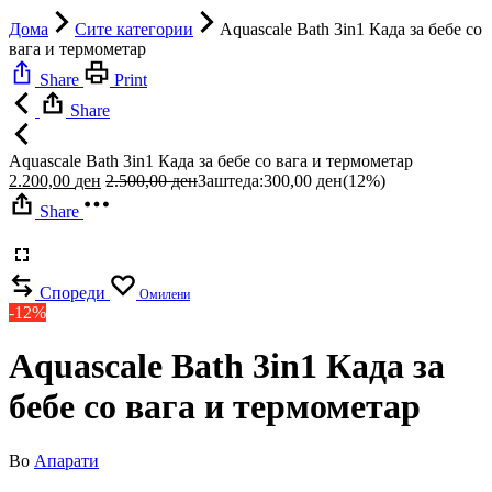
Дома
Сите категории
Aquascale Bath 3in1 Када за бебе со
вага и термометар
Share
Print
Share
Aquascale Bath 3in1 Када за бебе со вага и термометар
2.200,00
ден
2.500,00
ден
Заштеда:
300,00
ден
(12%)
Share
Спореди
Омилени
-12%
Aquascale Bath 3in1 Када за
бебе со вага и термометар
Во
Апарати