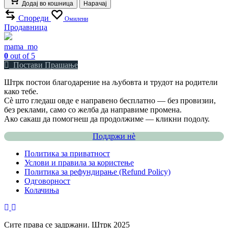
Додај во кошница
Нарачај
Спореди
Омилени
Продавница
mama_mo
0
out of 5
Постави Прашање
Штрк постои благодарение на љубовта и трудот на родители
како тебе.
Сè што гледаш овде е направено бесплатно — без провизии,
без реклами, само со желба да направиме промена.
Ако сакаш да помогнеш да продолжиме — кликни подолу.
Поддржи нѐ
Политика за приватност
Услови и правила за користење
Политика за рефундирање (Refund Policy)
Одговорност
Колачиња
Сите права се задржани. Штрк 2025