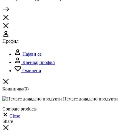
Профил
Најави се
Креирај профил
Омилени
Кошничка
(0)
Немате додадено продукти
Compare products
Close
Share