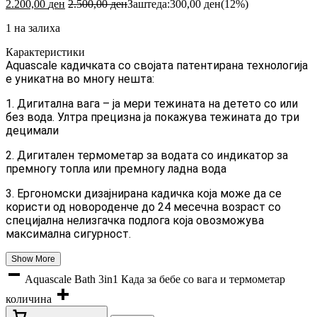
2.200,00
ден
2.500,00
ден
Заштеда:
300,00
ден
(12%)
1 на залиха
Карактеристики
Aquascale кадичката со својата патентирана технологија
е уникатна во многу нешта:
1. Дигитална вага – ја мери тежината на детето со или
без вода. Ултра прецизна ја покажува тежината до три
децимали
2. Дигитален термометар за водата со индикатор за
премногу топла или премногу ладна вода
3. Ергономски дизајнирана кадичка која може да се
користи од новороденче до 24 месечна возраст со
специјална нелизгачка подлога која овозможува
максимална сигурност.
Show More
Aquascale Bath 3in1 Када за бебе со вага и термометар
количина