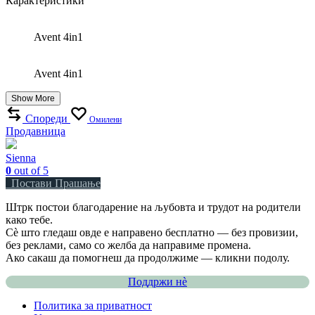
Карактеристики
Avent 4in1
Avent 4in1
Show More
Спореди
Омилени
Продавница
Sienna
0
out of 5
Постави Прашање
Штрк постои благодарение на љубовта и трудот на родители
како тебе.
Сè што гледаш овде е направено бесплатно — без провизии,
без реклами, само со желба да направиме промена.
Ако сакаш да помогнеш да продолжиме — кликни подолу.
Поддржи нѐ
Политика за приватност