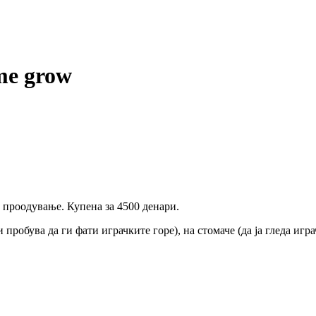
me grow
о проодување. Купена за 4500 денари.
 пробува да ги фати играчките горе), на стомаче (да ја гледа игр