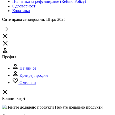
Политика за рефундирање (Refund Policy)
Одговорност
Колачиња
Сите права се задржани. Штрк 2025
Профил
Најави се
Креирај профил
Омилени
Кошничка
(0)
Немате додадено продукти