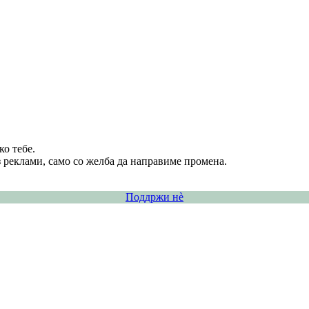
о тебе.
 реклами, само со желба да направиме промена.
Поддржи нѐ