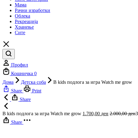
Мама
Рачни изработки
Облека
Рекреација
Хранење
Сите
Профил
Кошничка
0
Дома
Детска соба
B kids подлога за игра Watch me grow
Share
Print
Share
B kids подлога за игра Watch me grow
1.700,00
ден
2.000,00
ден
З
Share