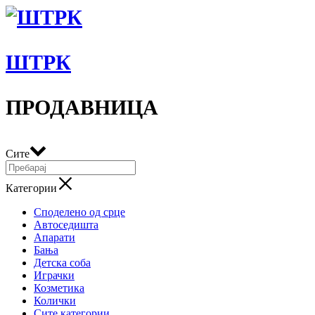
ШТРК
ПРОДАВНИЦА
Сите
Категории
Споделено од срце
Автоседишта
Апарати
Бања
Детска соба
Играчки
Козметика
Колички
Сите категории