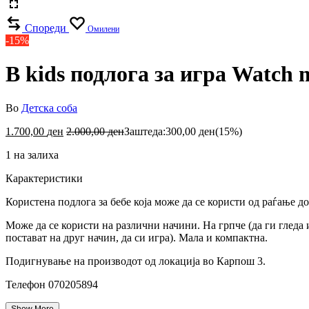
Спореди
Омилени
-15%
B kids подлога за игра Watch 
Во
Детска соба
1.700,00
ден
2.000,00
ден
Заштеда:
300,00
ден
(15%)
1 на залиха
Карактеристики
Користена подлога за бебе која може да се користи од раѓање д
Може да се користи на различни начини. На грпче (да ги гледа и
постават на друг начин, да си игра). Мала и компактна.
Подигнување на производот од локација во Карпош 3.
Телефон 070205894
Show More