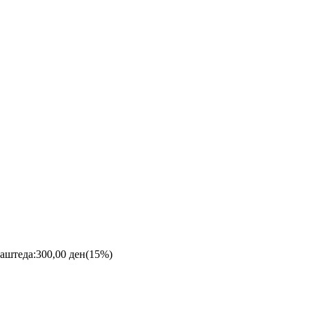
аштеда:
300,00
ден
(15%)