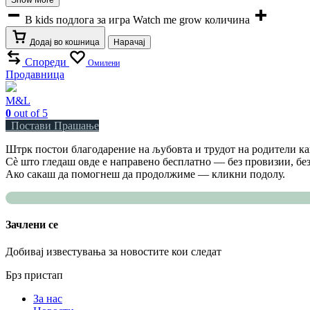
B kids подлога за игра Watch me grow количина
Додај во кошница
Нарачај
Спореди
Омилени
Продавница
М&L
0
out of 5
Постави Прашање
Штрк постои благодарение на љубовта и трудот на родители как
Сè што гледаш овде е направено бесплатно — без провизии, без
Ако сакаш да помогнеш да продолжиме — кликни подолу.
Зачлени се
Добивај известувања за новостите кои следат
Брз пристап
За нас