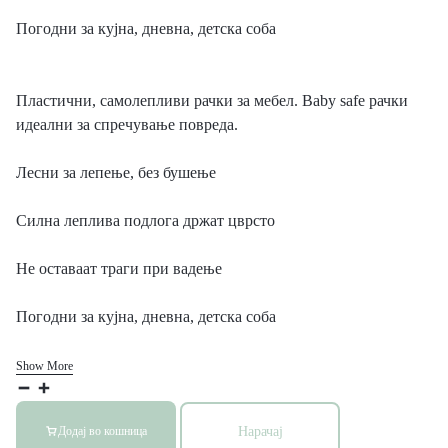
Погодни за кујна, дневна, детска соба
Пластични, самолепливи рачки за мебел. Baby safe рачки
идеални за спречување повреда.
Лесни за лепење, без бушење
Силна леплива подлога држат цврсто
Не оставаат траги при вадење
Погодни за кујна, дневна, детска соба
Show More
Нарачај
Додај во кошница