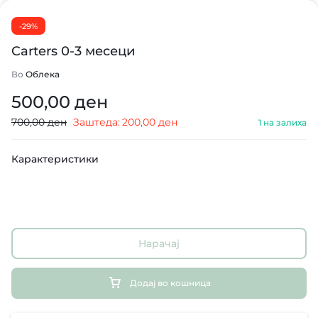
-29%
Carters 0-3 месеци
Во
Облека
500,00
ден
700,00
ден
Заштеда:
200,00
ден
1 на залиха
Карактеристики
Нарачај
Додај во кошница