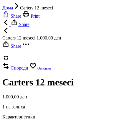
Дома
Carters 12 meseci
Share
Print
Share
Carters 12 meseci
1.000,00
ден
Share
Спореди
Омилени
Carters 12 meseci
1.000,00
ден
1 на залиха
Карактеристики