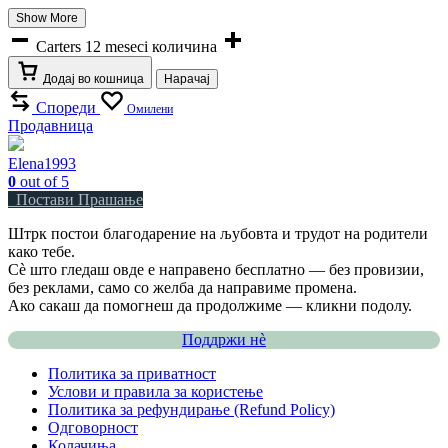
Show More
Carters 12 meseci количина
Додај во кошница
Нарачај
Спореди
Омилени
Продавница
Elena1993
0
out of 5
Постави Прашање
Штрк постои благодарение на љубовта и трудот на родители
како тебе.
Сè што гледаш овде е направено бесплатно — без провизии,
без реклами, само со желба да направиме промена.
Ако сакаш да помогнеш да продолжиме — кликни подолу.
Поддржи нѐ
Политика за приватност
Услови и правила за користење
Политика за рефундирање (Refund Policy)
Одговорност
Колачиња