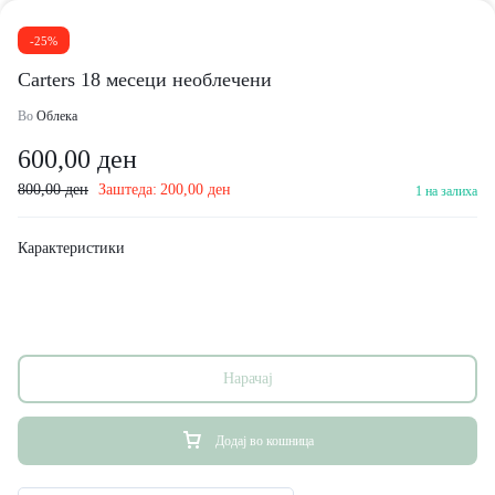
-25%
Carters 18 месеци необлечени
Во
Облека
600,00
ден
800,00
ден
Заштеда:
200,00
ден
1 на залиха
Карактеристики
Нарачај
Додај во кошница