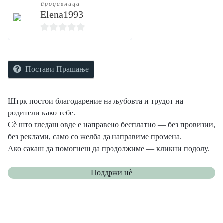
продавница
Elena1993
0
o
u
Постави Прашање
t
o
Штрк постои благодарение на љубовта и трудот на
f
родители како тебе.
5
Сè што гледаш овде е направено бесплатно — без провизии,
без реклами, само со желба да направиме промена.
Ако сакаш да помогнеш да продолжиме — кликни подолу.
Поддржи нѐ