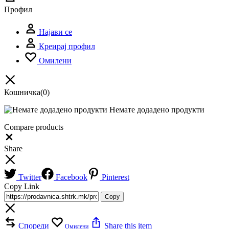
Профил
Најави се
Креирај профил
Омилени
Кошничка
(0)
Немате додадено продукти
Compare products
Close
Share
Twitter
Facebook
Pinterest
Copy Link
Copy
Спореди
Share this item
Омилени