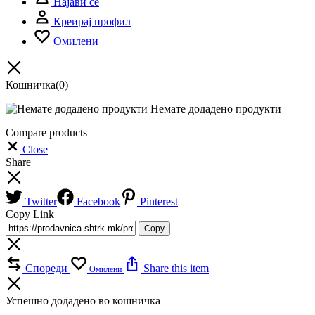
Најави се
Креирај профил
Омилени
Кошничка
(0)
Немате додадено продукти
Compare products
Close
Share
Twitter
Facebook
Pinterest
Copy Link
Copy
Спореди
Share this item
Омилени
Успешно додадено во кошничка