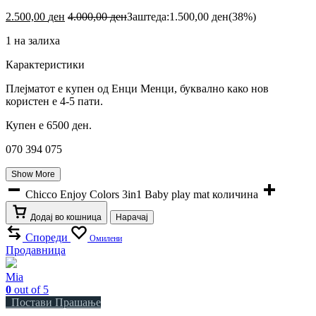
2.500,00
ден
4.000,00
ден
Заштеда:
1.500,00
ден
(38%)
1 на залиха
Карактеристики
Плејматот е купен од Енци Менци, буквално како нов
користен е 4-5 пати.
Купен е 6500 ден.
070 394 075
Show More
Chicco Enjoy Colors 3in1 Baby play mat количина
Додај во кошница
Нарачај
Спореди
Омилени
Продавница
Mia
0
out of 5
Постави Прашање