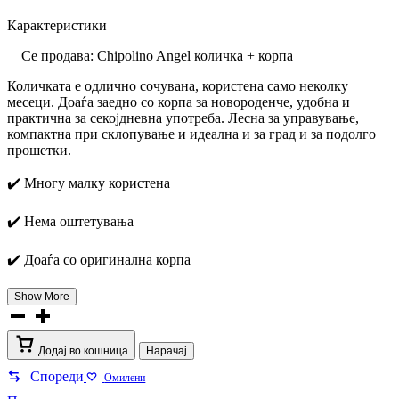
Карактеристики
Се продава: Chipolino Angel количка + корпа
Количката е одлично сочувана, користена само неколку
месеци. Доаѓа заедно со корпа за новороденче, удобна и
практична за секојдневна употреба. Лесна за управување,
компактна при склопување и идеална и за град и за подолго
прошетки.
✔️ Многу малку користена
✔️ Нема оштетувања
✔️ Доаѓа со оригинална корпа
Show More
Chipolino
Angel
stroller.
Додај во кошница
Нарачај
количина
Спореди
Омилени