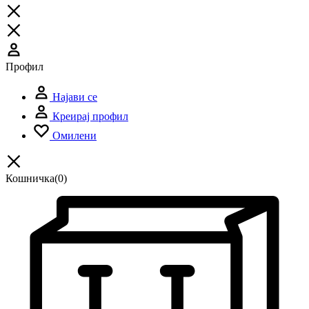
Профил
Најави се
Креирај профил
Омилени
Кошничка
(0)