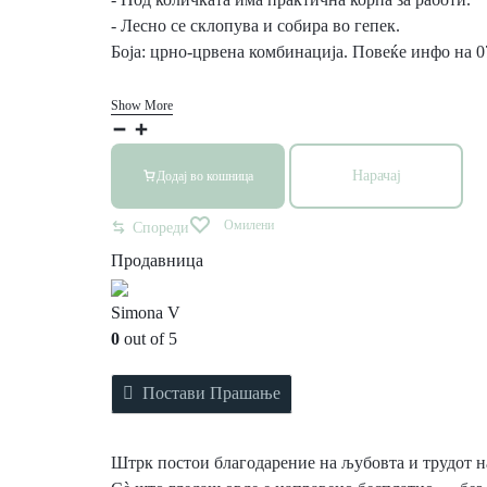
- Лесно се склопува и собира во гепек.
Боја: црно-црвена комбинација. Повеќе инфо на 0
Show More
Нарачај
Додај во кошница
Омилени
Спореди
Продавница
Simona V
0
out of 5
Постави Прашање
Штрк постои благодарение на љубовта и трудот на