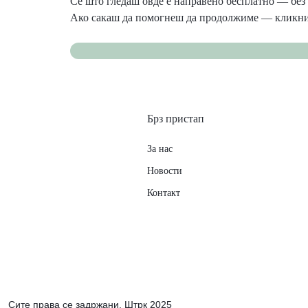
Сè што гледаш овде е направено бесплатно — без 
Ако сакаш да помогнеш да продолжиме — кликни
Брз пристап
За нас
Новости
Контакт
Сите права се задржани. Штрк 2025