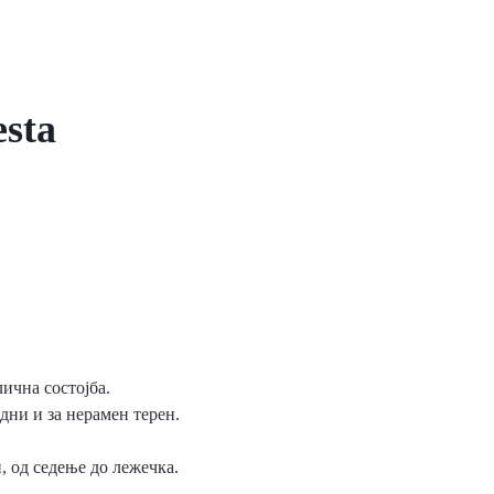
sta
лична состојба.
дни и за нерамен терен.
, од седење до лежечка.