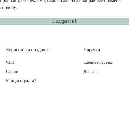
провизии, без реклами, само со желба да направиме промена.
 подолу.
Поддржи нѐ
Корисничка поддршка
Нарачки
ЧПП
Следење нарачка
Совети
Достава
Како да нарачам?