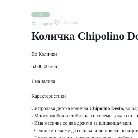
Омилени
Спореди
Количка Chipolino De
Во
Колички
6.000,00
ден
1 на залиха
Карактеристики
Се продава детска количка
Chipolino Desta
, во од
- Многу удобна и стабилна, со големи тркала пого
- Има масичка со два држачи за шишенца/чаши.
- Седиштето може да се навали во повеќе позиции
- Под количката има практична корпа за работи.