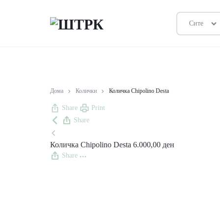
Сите
ШТРК
ПРОДАВНИЦА
Дома
Колички
Количка Chipolino Desta
Share
Print
Share
Количка Chipolino Desta
6.000,00
ден
Share