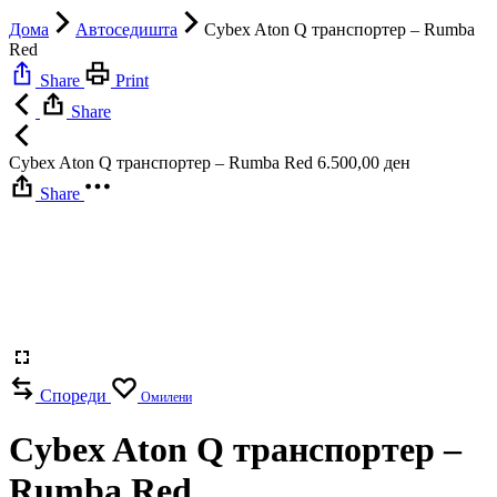
Дома
Автоседишта
Cybex Aton Q транспортер – Rumba
Red
Share
Print
Share
Cybex Aton Q транспортер – Rumba Red
6.500,00
ден
Share
Спореди
Омилени
Cybex Aton Q транспортер –
Rumba Red