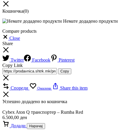
Кошничка
(0)
Немате додадено продукти
Compare products
Close
Share
Twitter
Facebook
Pinterest
Copy Link
Copy
Спореди
Share this item
Омилени
Успешно додадено во кошничка
Cybex Aton Q транспортер – Rumba Red
6.500,00
ден
Додади
Нарачај