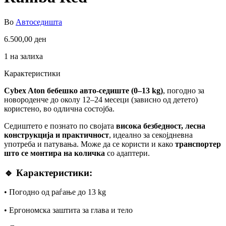
Во
Автоседишта
6.500,00
ден
1 на залиха
Карактеристики
Cybex Aton бебешко авто-седиште (0–13 kg)
, погодно за
новороденче до околу 12–24 месеци (зависно од детето)
користено, во одлична состојба.
Седиштето е познато по својата
висока безбедност, лесна
конструкција и практичност
, идеално за секојдневна
употреба и патувања. Може да се користи и како
транспортер
што се монтира на количка
со адаптери.
🔹 Карактеристики:
• Погодно од раѓање до 13 kg
• Ергономска заштита за глава и тело