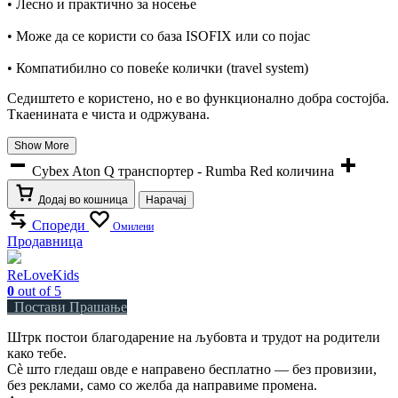
• Лесно и практично за носење
• Може да се користи со база ISOFIX или со појас
• Компатибилно со повеќе колички (travel system)
Седиштето е користено, но е во функционално добра состојба.
Ткаенината е чиста и одржувана.
Show More
Cybex Aton Q транспортер - Rumba Red количина
Додај во кошница
Нарачај
Спореди
Омилени
Продавница
ReLoveKids
0
out of 5
Постави Прашање
Штрк постои благодарение на љубовта и трудот на родители
како тебе.
Сè што гледаш овде е направено бесплатно — без провизии,
без реклами, само со желба да направиме промена.