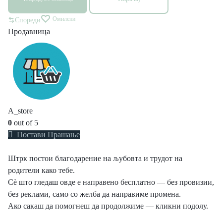
Омилени
Спореди
Продавница
A_store
0
out of 5
Постави Прашање
Штрк постои благодарение на љубовта и трудот на
родители како тебе.
Сè што гледаш овде е направено бесплатно — без провизии,
без реклами, само со желба да направиме промена.
Ако сакаш да помогнеш да продолжиме — кликни подолу.