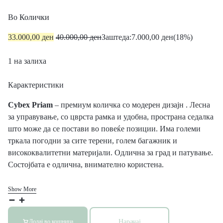
Во
Колички
33.000,00
ден
40.000,00
ден
Заштеда:
7.000,00
ден
(18%)
1 на залиха
Карактеристики
Cybex Priam
– премиум количка со модерен дизајн . Лесна
за управување, со цврста рамка и удобна, пространа седалка
што може да се постави во повеќе позиции. Има големи
тркала погодни за сите терени, голем багажник и
висококвалитетни материјали. Одлична за град и патување.
Состојбата е одлична, внимателно користена.
Show More
Нарачај
Додај во кошница