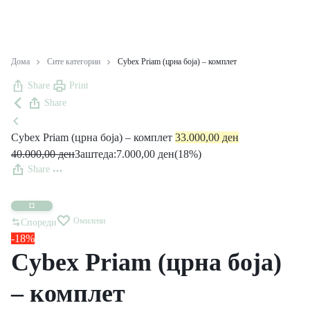
Дома
Сите категории
Cybex Priam (црна боја) – комплет
Share
Print
Share
Cybex Priam (црна боја) – комплет
33.000,00
ден
40.000,00
ден
Заштеда:
7.000,00
ден
(18%)
Share
Омилени
Спореди
-18%
Cybex Priam (црна боја)
– комплет