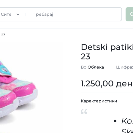
Сите
s 23
Detski patik
23
Во
Облека
Шифра
1.250,00
ден
Карактеристики
Kor
Sk