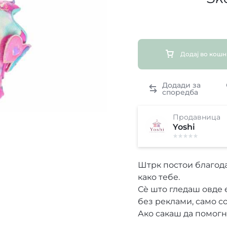
Додај во кош
Продавница
Yoshi
Штрк постои благода
како тебе.
Сè што гледаш овде 
без реклами, само с
Ако сакаш да помог