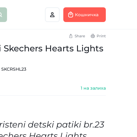
Кошничка
Share
Print
i Skechers Hearts Lights
:
SKCRSHL23
1 на залиха
isteni detski patiki br.23
echers Hearts Lights.