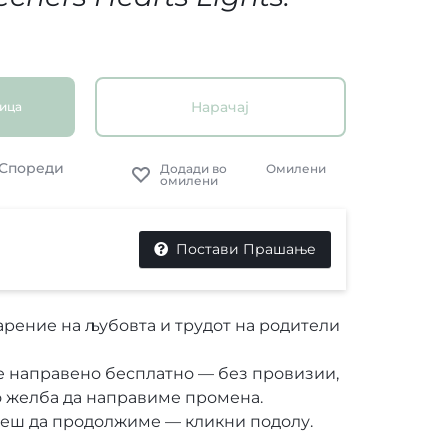
Нарачај
ница
Спореди
Омилени
Постави Прашање
рение на љубовта и трудот на родители
е направено бесплатно — без провизии,
о желба да направиме промена.
неш да продолжиме — кликни подолу.