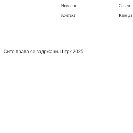
Новости
Совети
Контакт
Како да
Сите права се задржани. Штрк 2025
Elektricna pumpa za izmoluvanje Medela
4.700,00
ден