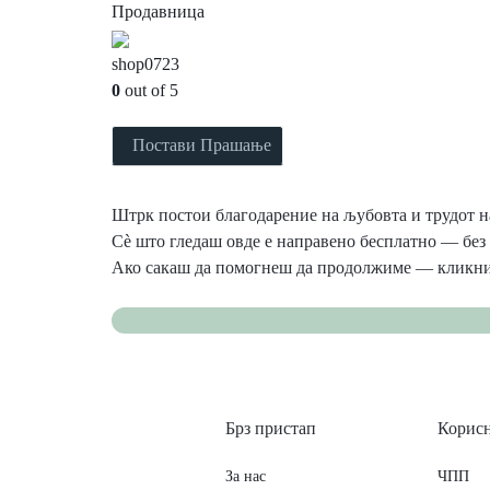
Продавница
shop0723
0
out of 5
Постави Прашање
Штрк постои благодарение на љубовта и трудот на
Сè што гледаш овде е направено бесплатно — без 
Ако сакаш да помогнеш да продолжиме — кликни
Брз пристап
Корис
За нас
ЧПП