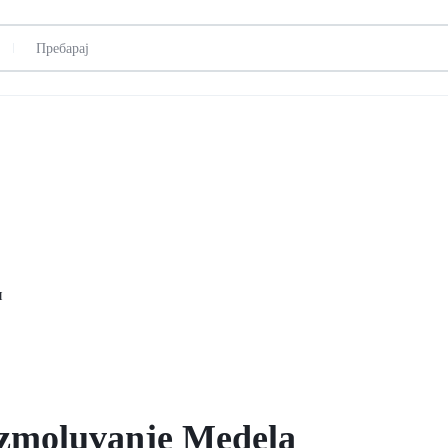
н
izmoluvanje Medela