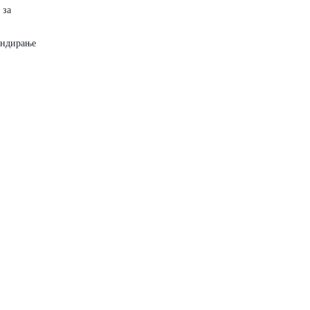
 за
ундирање