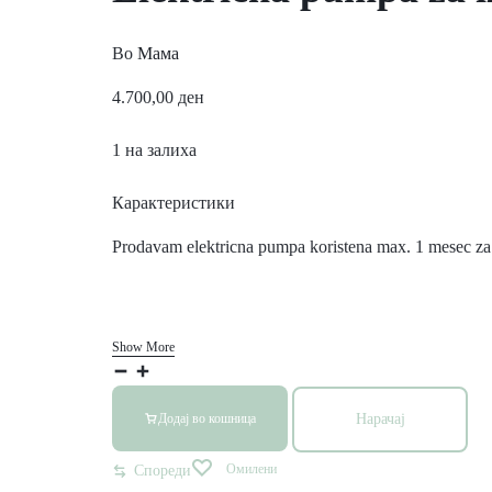
Во
Мама
4.700,00
ден
1 на залиха
Карактеристики
Prodavam elektricna pumpa koristena max. 1 mesec za
Show More
Нарачај
Додај во кошница
Омилени
Спореди