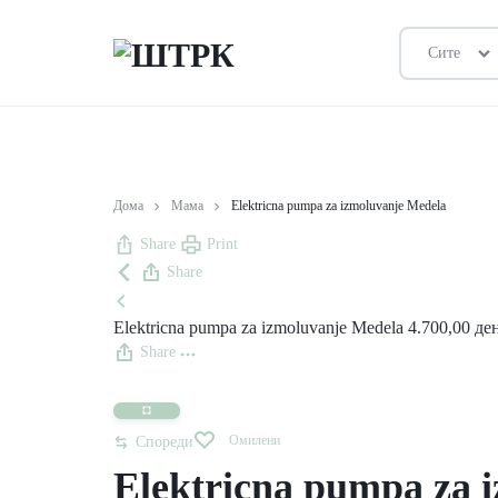
Сите
ШТРК
ПРОДАВНИЦА
Дома
Мама
Elektricna pumpa za izmoluvanje Medela
Share
Print
Share
Elektricna pumpa za izmoluvanje Medela
4.700,00
де
Share
Омилени
Спореди
Elektricna pumpa za 