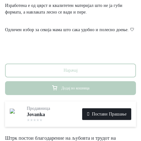
Изработена е од цврст и квалитетен материјал што не ја губи
формата, а навлаката лесно се вади и пере.
Одличен избор за секоја мама што сака удобно и полесно доење. 🤍
Нарачај
Додај во кошница
Продавница
Постави Прашање
Jovanka
Штрк постои благодарение на љубовта и трудот на