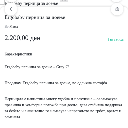
Ergobaby перница за доење
Во
Мама
2.200,00
ден
1 на залиха
Карактеристики
Ergobaby перница за доење – Grey 🤍
Продавам Ergobaby перница за доење, во одлична состојба.
Перницата е навистина многу удобна и практична – овозможува
правилна и комфорна положба при доење, дава стабилна поддршка
за бебето и значително го намалува напрегањето во грбот, вратот и
рамената.