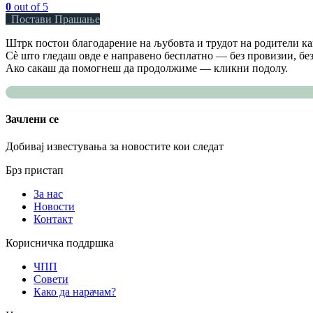
0
out of 5
Постави Прашање
Штрк постои благодарение на љубовта и трудот на родители как
Сè што гледаш овде е направено бесплатно — без провизии, без
Ако сакаш да помогнеш да продолжиме — кликни подолу.
Зачлени се
Добивај известувања за новостите кои следат
Брз пристап
За нас
Новости
Контакт
Корисничка поддршка
ЧПП
Совети
Како да нарачам?