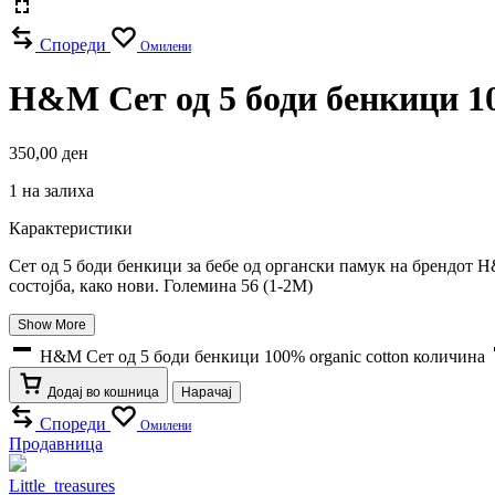
Спореди
Омилени
H&M Сет од 5 боди бенкици 10
350,00
ден
1 на залиха
Карактеристики
Сет од 5 боди бенкици за бебе од органски памук на брендот H
состојба, како нови. Големина 56 (1-2М)
Show More
H&M Сет од 5 боди бенкици 100% organic cotton количина
Додај во кошница
Нарачај
Спореди
Омилени
Продавница
Little_treasures