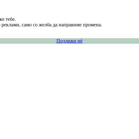
о тебе.
 реклами, само со желба да направиме промена.
Поддржи нѐ