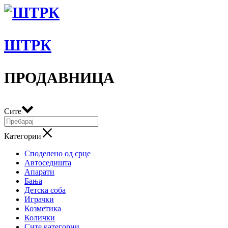
ШТРК
ПРОДАВНИЦА
Сите
Категории
Споделено од срце
Автоседишта
Апарати
Бања
Детска соба
Играчки
Козметика
Колички
Сите категории