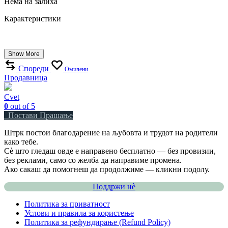
Нема на залиха
Карактеристики
Show More
Спореди
Омилени
Продавница
Cvet
0
out of 5
Постави Прашање
Штрк постои благодарение на љубовта и трудот на родители
како тебе.
Сè што гледаш овде е направено бесплатно — без провизии,
без реклами, само со желба да направиме промена.
Ако сакаш да помогнеш да продолжиме — кликни подолу.
Поддржи нѐ
Политика за приватност
Услови и правила за користење
Политика за рефундирање (Refund Policy)