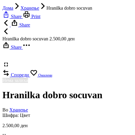
Дома
Хранење
Hranilka dobro socuvan
Share
Print
Share
Hranilka dobro socuvan
2.500,00
ден
Share
Спореди
Омилени
Нема залиха
Hranilka dobro socuvan
Во
Хранење
Шифра:
Цвет
2.500,00
ден