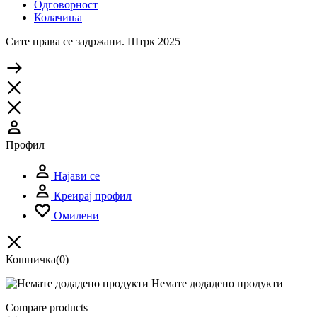
Одговорност
Колачиња
Сите права се задржани. Штрк 2025
Профил
Најави се
Креирај профил
Омилени
Кошничка
(0)
Немате додадено продукти
Compare products