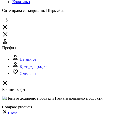
Колачиња
Сите права се задржани. Штрк 2025
Профил
Најави се
Креирај профил
Омилени
Кошничка
(0)
Немате додадено продукти
Compare products
Close