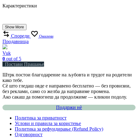
Карактеристики
Show More
Спореди
Омилени
Продавница
Vuk
0
out of 5
Постави Прашање
Штрк постои благодарение на љубовта и трудот на родители
како тебе.
Сè што гледаш овде е направено бесплатно — без провизии,
без реклами, само со желба да направиме промена.
Ако сакаш да помогнеш да продолжиме — кликни подолу.
Поддржи нѐ
Политика за приватност
Услови и правила за користење
Политика за рефундирање (Refund Policy)
Одговорност