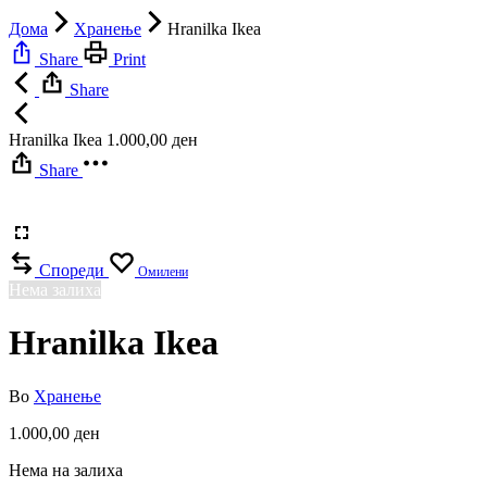
Дома
Хранење
Hranilka Ikea
Share
Print
Share
Hranilka Ikea
1.000,00
ден
Share
Спореди
Омилени
Нема залиха
Hranilka Ikea
Во
Хранење
1.000,00
ден
Нема на залиха