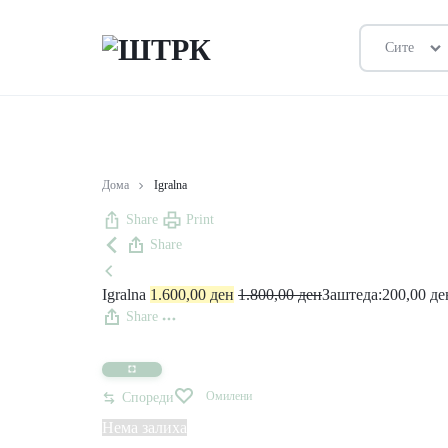
Сите
ШТРК
ПРОДАВНИЦА
Дома
Igralna
Share
Print
Share
Igralna
1.600,00
ден
1.800,00
ден
Заштеда:
200,00
де
Share
Омилени
Спореди
Нема залиха