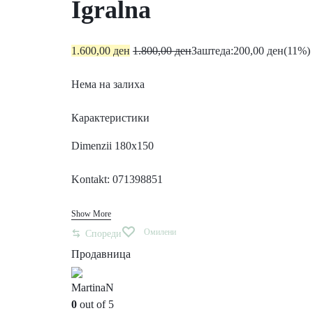
Igralna
1.600,00
ден
1.800,00
ден
Заштеда:
200,00
ден
(11%)
Нема на залиха
Карактеристики
Dimenzii 180x150
Kontakt: 071398851
Show More
Омилени
Спореди
Продавница
MartinaN
0
out of 5