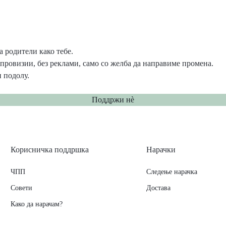
 родители како тебе.
провизии, без реклами, само со желба да направиме промена.
 подолу.
Поддржи нѐ
Корисничка поддршка
Нарачки
ЧПП
Следење нарачка
Совети
Достава
Како да нарачам?