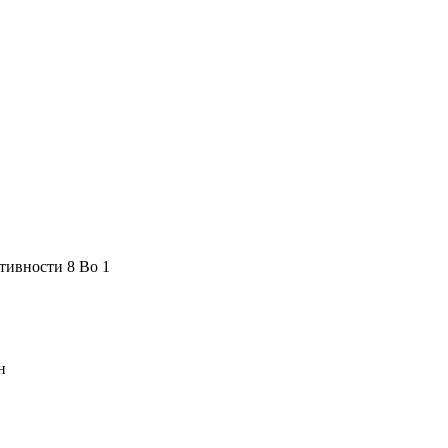
тивности 8 Во 1
н