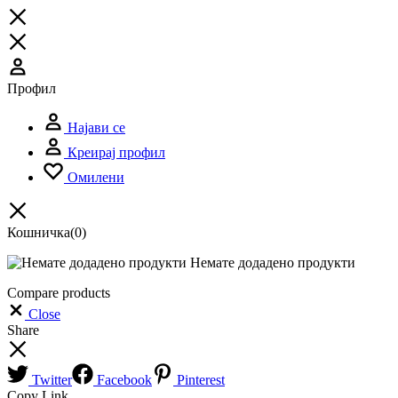
Профил
Најави се
Креирај профил
Омилени
Кошничка
(0)
Немате додадено продукти
Compare products
Close
Share
Twitter
Facebook
Pinterest
Copy Link