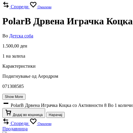
Спореди
Омилени
PolarB Дрвена Играчка Коцка 
Во
Детска соба
1.500,00
ден
1 на залиха
Карактеристики
Подигнување од Аеродром
071308585
Show More
PolarB Дрвена Играчка Коцка со Активности 8 Во 1 колич
Додај во кошница
Нарачај
Спореди
Омилени
Продавница