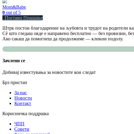
Mom&Babe
0
out of 5
Постави Прашање
Штрк постои благодарение на љубовта и трудот на родители как
Сè што гледаш овде е направено бесплатно — без провизии, без
Ако сакаш да помогнеш да продолжиме — кликни подолу.
Зачлени се
Добивај известувања за новостите кои следат
Брз пристап
За нас
Новости
Контакт
Корисничка поддршка
ЧПП
Совети