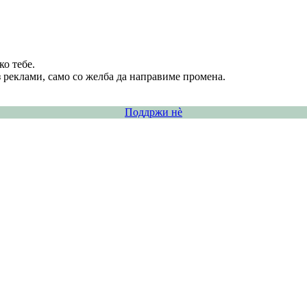
о тебе.
 реклами, само со желба да направиме промена.
Поддржи нѐ