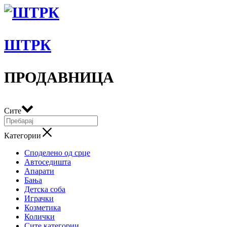
ШТРК
ПРОДАВНИЦА
Сите
Категории
Споделено од срце
Автоседишта
Апарати
Бања
Детска соба
Играчки
Козметика
Колички
Сите категории