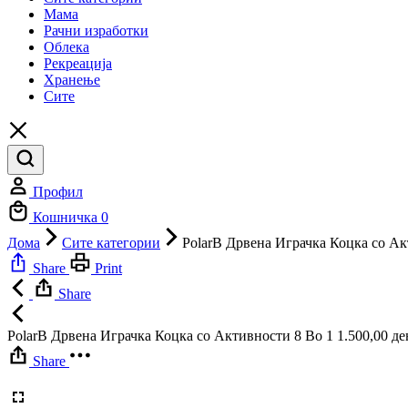
Мама
Рачни изработки
Облека
Рекреација
Хранење
Сите
Профил
Кошничка
0
Дома
Сите категории
PolarB Дрвена Играчка Коцка со Ак
Share
Print
Share
PolarB Дрвена Играчка Коцка со Активности 8 Во 1
1.500,00
де
Share