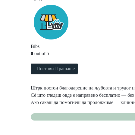
Bibs
0
out of 5
Постави Прашање
Штрк постои благодарение на љубовта и трудот на
Сè што гледаш овде е направено бесплатно — без 
Ако сакаш да помогнеш да продолжиме — кликни