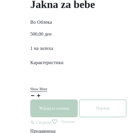
Jakna za bebe
Во
Облека
500,00
ден
1 на залиха
Карактеристики
Show More
Нарачај
Додај во кошница
Омилени
Спореди
Продавница