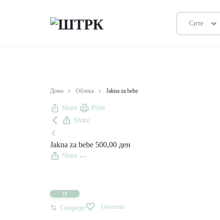
Сите
ШТРК
ПРОДАВНИЦА
Дома
Облека
Jakna za bebe
Share
Print
Share
Jakna za bebe
500,00
ден
Share
Омилени
Спореди