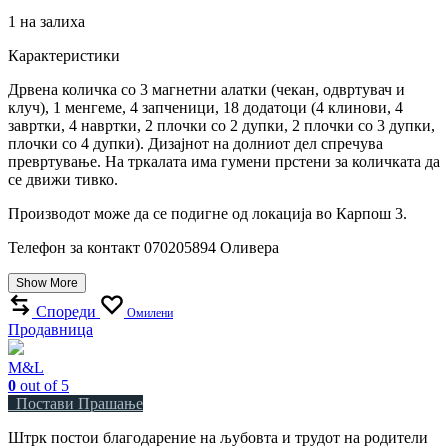
1 на залиха
Карактеристики
Дрвена количка со 3 магнетни алатки (чекан, одвртувач и
клуч), 1 менгеме, 4 запченици, 18 додатоци (4 клинови, 4
завртки, 4 навртки, 2 плочки со 2 дупки, 2 плочки со 3 дупки,
плочки со 4 дупки). Дизајнот на долниот дел спречува
превртување. На тркалата има гумени прстени за количката да
се движи тивко.
Производот може да се подигне од локација во Карпош 3.
Телефон за контакт 070205894 Оливера
Show More
Спореди
Омилени
Продавница
М&L
0
out of 5
Постави Прашање
Штрк постои благодарение на љубовта и трудот на родители