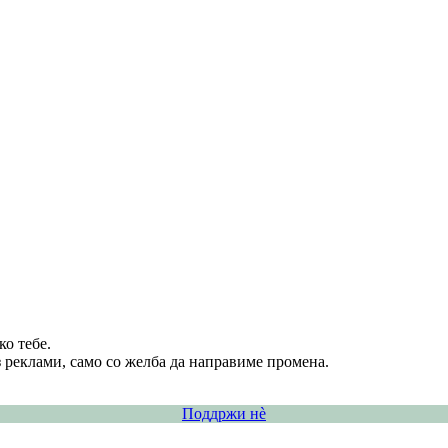
о тебе.
 реклами, само со желба да направиме промена.
Поддржи нѐ