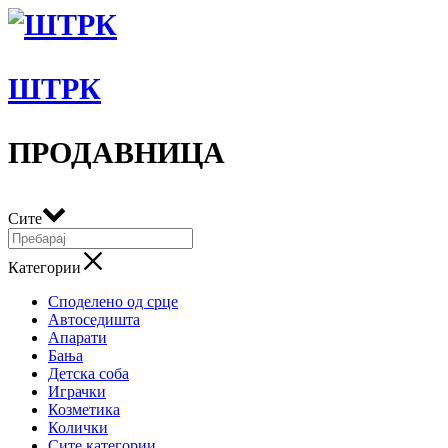
ШТРК
ПРОДАВНИЦА
Сите
Категории
Споделено од срце
Автоседишта
Апарати
Бања
Детска соба
Играчки
Козметика
Колички
Сите категории