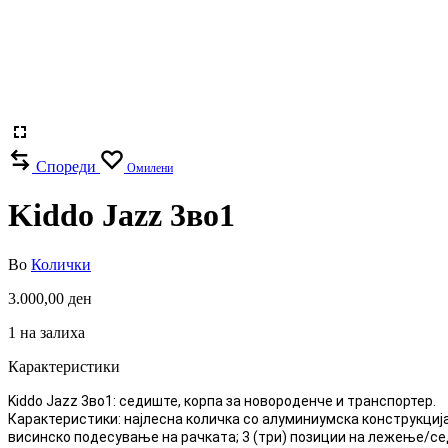
Спореди
Омилени
Kiddo Jazz 3во1
Во
Колички
3.000,00
ден
1 на залиха
Карактеристики
Kiddo Jazz 3во1: седиште, корпа за новороденче и транспортер.
Карактеристики: најлесна количка со алуминиумска конструкција 
висинско подесување на рачката; 3 (три) позиции на лежење/с