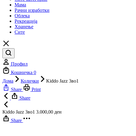
Мама
Рачни изработки
Облека
Рекреација
Хранење
Сите
Профил
Кошничка
0
Дома
Колички
Kiddo Jazz 3во1
Share
Print
Share
Kiddo Jazz 3во1
3.000,00
ден
Share