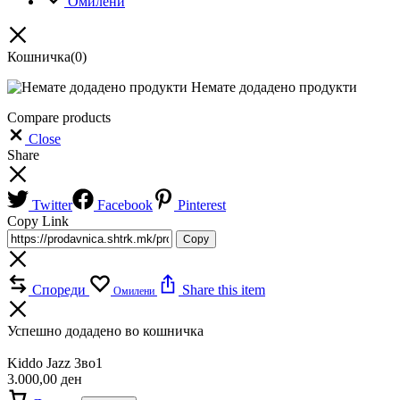
Омилени
Кошничка
(0)
Немате додадено продукти
Compare products
Close
Share
Twitter
Facebook
Pinterest
Copy Link
Copy
Спореди
Share this item
Омилени
Успешно додадено во кошничка
Kiddo Jazz 3во1
3.000,00
ден