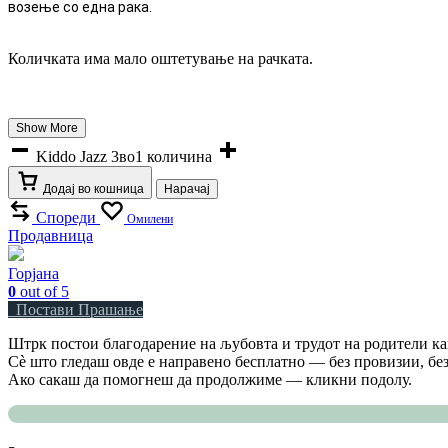
возење со една рака.
Количката има мало оштетување на рачката.
Show More
Kiddo Jazz 3во1 количина
Додај во кошница
Нарачај
Спореди
Омилени
Продавница
Горјана
0
out of 5
Постави Прашање
Штрк постои благодарение на љубовта и трудот на родители как
Сè што гледаш овде е направено бесплатно — без провизии, без
Ако сакаш да помогнеш да продолжиме — кликни подолу.