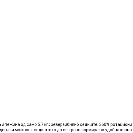
и тежина од само 5.7 кг.; реверзибилно седиште; 360% ротациони 
едење и можност седиштето да се трансформира во удобна корпа 