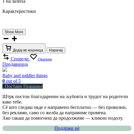
1 на залиха
Карактеристики
Show More
Kinderfeets
wooden
balance
Додај во кошница
Нарачај
bike
со
Спореди
Омилени
Продавница
корпа
количина
Baby and toddler things
0
out of 5
Постави Прашање
Штрк постои благодарение на љубовта и трудот на родители
како тебе.
Сè што гледаш овде е направено бесплатно — без провизии,
без реклами, само со желба да направиме промена.
Ако сакаш да помогнеш да продолжиме — кликни подолу.
Поддржи нѐ