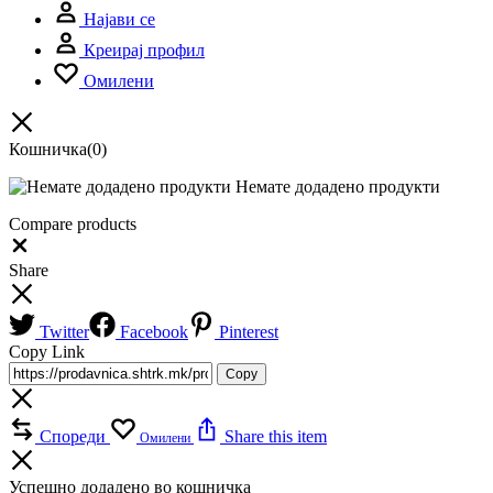
Најави се
Креирај профил
Омилени
Кошничка
(0)
Немате додадено продукти
Compare products
Close
Share
Twitter
Facebook
Pinterest
Copy Link
Copy
Спореди
Share this item
Омилени
Успешно додадено во кошничка