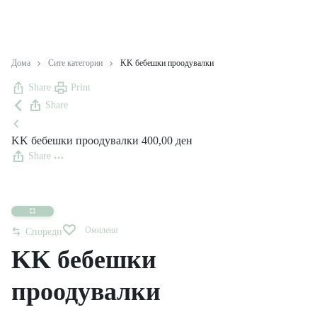
Дома
Сите категории
KK бебешки проодувалки
Share
Print
Share
KK бебешки проодувалки
400,00
ден
Share
Омилени
Спореди
KK бебешки
проодувалки