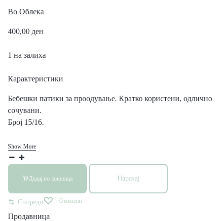
Во
Облека
400,00
ден
1 на залиха
Карактеристики
Бебешки патики за проодување. Кратко користени, одлично
сочувани.
Број 15/16.
Show More
Нарачај
Додај во кошница
Омилени
Спореди
Продавница