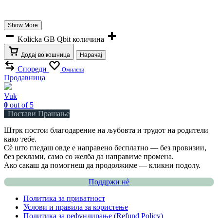
Show More
Kolicka GB Qbit количина
Додај во кошница
Нарачај
Спореди
Омилени
Продавница
Vuk
0
out of 5
Постави Прашање
Штрк постои благодарение на љубовта и трудот на родители
како тебе.
Сè што гледаш овде е направено бесплатно — без провизии,
без реклами, само со желба да направиме промена.
Ако сакаш да помогнеш да продолжиме — кликни подолу.
Поддржи нѐ
Политика за приватност
Услови и правила за користење
Политика за рефундирање (Refund Policy)