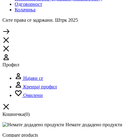
Одговорност
Колачиња
Сите права се задржани. Штрк 2025
Профил
Најави се
Креирај профил
Омилени
Кошничка
(0)
Немате додадено продукти
Compare products