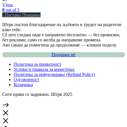
Vjosa
0
out of 5
Постави Прашање
Штрк постои благодарение на љубовта и трудот на родители
како тебе.
Сè што гледаш овде е направено бесплатно — без провизии,
без реклами, само со желба да направиме промена.
Ако сакаш да помогнеш да продолжиме — кликни подолу.
Поддржи нѐ
Политика за приватност
Услови и правила за користење
Политика за рефундирање (Refund Policy)
Одговорност
Колачиња
Сите права се задржани. Штрк 2025