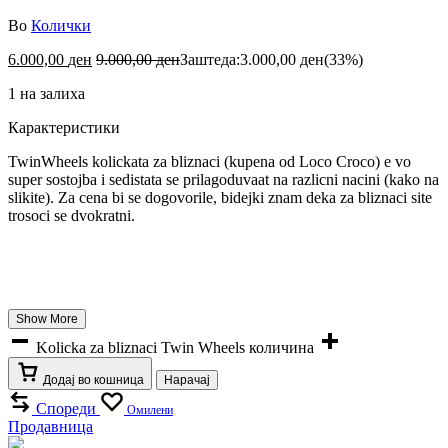
Во
Колички
6.000,00
ден
9.000,00
ден
Заштеда:
3.000,00
ден
(33%)
1 на залиха
Карактеристики
TwinWheels kolickata za bliznaci (kupena od Loco Croco) e vo
super sostojba i sedistata se prilagoduvaat na razlicni nacini (kako na
slikite). Za cena bi se dogovorile, bidejki znam deka za bliznaci site
trosoci se dvokratni.
Show More
Kolicka za bliznaci Twin Wheels количина
Додај во кошница
Нарачај
Спореди
Омилени
Продавница