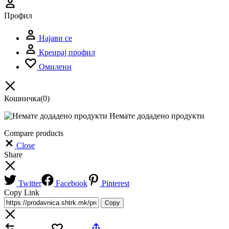
Профил
Најави се
Креирај профил
Омилени
Кошничка
(0)
Немате додадено продукти
Compare products
Close
Share
Twitter
Facebook
Pinterest
Copy Link
Copy