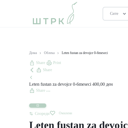
Сите
ШТРК
ПРОДАВНИЦА
Дома
Облека
Leten fustan za devojce 0-6meseci
Share
Print
Share
Leten fustan za devojce 0-6meseci
400,00
ден
Share
Омилени
Спореди
Leten fustan za devoj