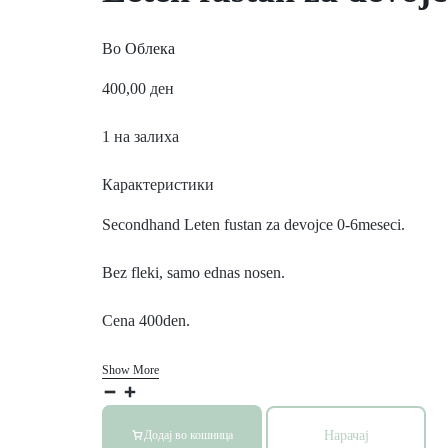
Во
Облека
400,00
ден
1 на залиха
Карактеристики
Secondhand Leten fustan za devojce 0-6meseci.
Bez fleki, samo ednas nosen.
Cena 400den.
Show More
Нарачај
Додај во кошница