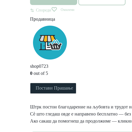
Омилени
Спореди
Продавница
shop0723
0
out of 5
Постави Прашање
Штрк постои благодарение на љубовта и трудот на
Сè што гледаш овде е направено бесплатно — без 
Ако сакаш да помогнеш да продолжиме — кликни