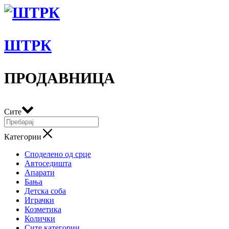
ШТРК
ПРОДАВНИЦА
Сите
Категории
Споделено од срце
Автоседишта
Апарати
Бања
Детска соба
Играчки
Козметика
Колички
Сите категории