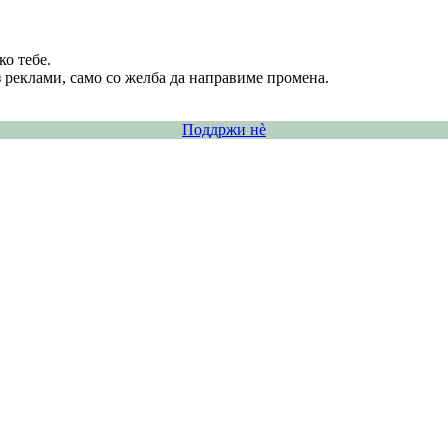
о тебе.
 реклами, само со желба да направиме промена.
Поддржи нѐ