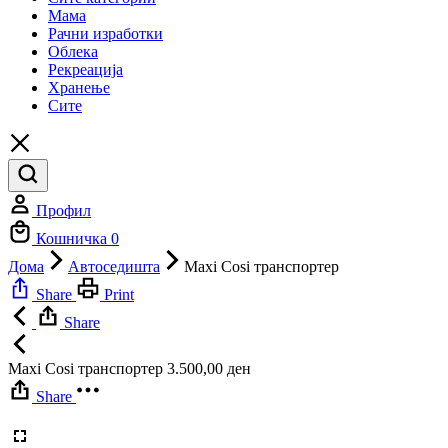
Мама
Рачни изработки
Облека
Рекреација
Хранење
Сите
Профил
Кошничка
0
Дома
Автоседишта
Maxi Cosi транспортер
Share
Print
Share
Maxi Cosi транспортер
3.500,00
ден
Share