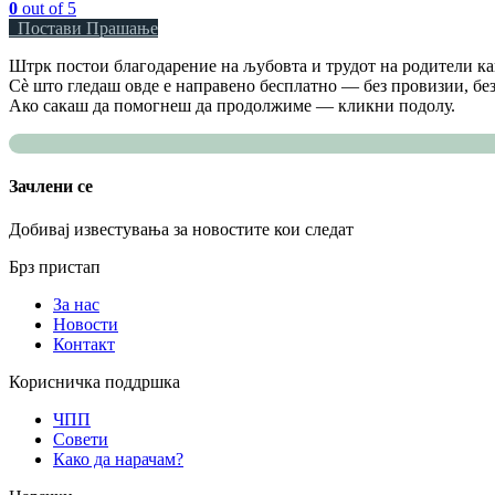
0
out of 5
Постави Прашање
Штрк постои благодарение на љубовта и трудот на родители как
Сè што гледаш овде е направено бесплатно — без провизии, без
Ако сакаш да помогнеш да продолжиме — кликни подолу.
Зачлени се
Добивај известувања за новостите кои следат
Брз пристап
За нас
Новости
Контакт
Корисничка поддршка
ЧПП
Совети
Како да нарачам?