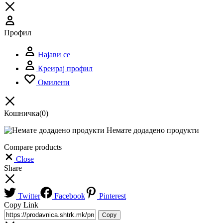
Профил
Најави се
Креирај профил
Омилени
Кошничка
(0)
Немате додадено продукти
Compare products
Close
Share
Twitter
Facebook
Pinterest
Copy Link
Copy