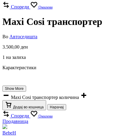
Спореди
Омилени
Maxi Cosi транспортер
Во
Автоседишта
3.500,00
ден
1 на залиха
Карактеристики
Show More
Maxi Cosi транспортер количина
Додај во кошница
Нарачај
Спореди
Омилени
Продавница
BebeH