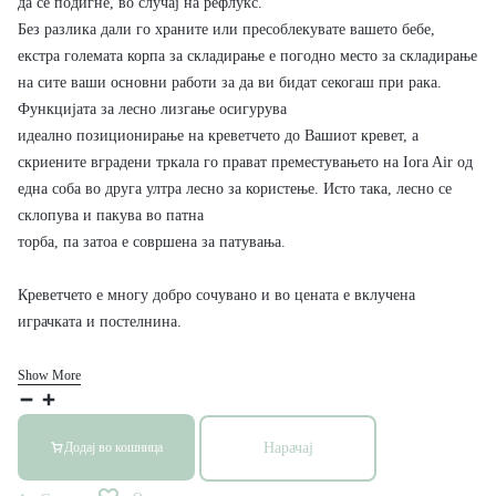
да се подигне, во случај на рефлукс.
Без разлика дали го храните или пресоблекувате вашето бебе,
екстра големата корпа за складирање е погодно место за складирање
на сите ваши основни работи за да ви бидат секогаш при рака.
Функцијата за лесно лизгање осигурува
идеално позиционирање на креветчето до Вашиот кревет, а
скриените вградени тркала го прават преместувањето на Iora Air од
една соба во друга ултра лесно за користење. Исто така, лесно се
склопува и пакува во патна
торба, па затоа е совршена за патувања.
Креветчето е многу добро сочувано и во цената е вклучена
играчката и постелнина.
Show More
Нарачај
Додај во кошница