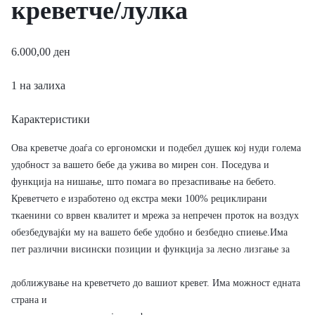
креветче/лулка
6.000,00
ден
1 на залиха
Карактеристики
Ова креветче доаѓа со ергономски и подебел душек кој нуди голема
удобност за вашето бебе да ужива во мирен сон. Поседува и
функција на нишање, што помага во презаспивање на бебето.
Креветчето е изработено од екстра меки 100% рециклирани
ткаенини со врвен квалитет и мрежа за непречен проток на воздух
обезбедувајќи му на вашето бебе удобно и безбедно спиење.Има
пет различни висински позиции и функција за лесно лизгање за
доближување на креветчето до вашиот кревет. Има можност едната
страна и