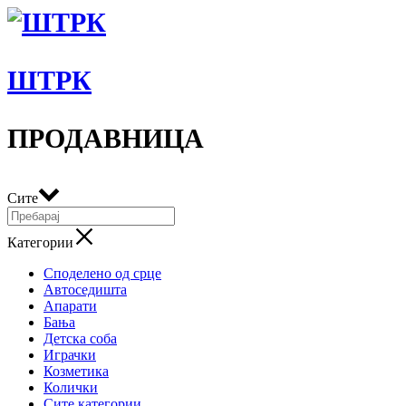
ШТРК
ПРОДАВНИЦА
Сите
Категории
Споделено од срце
Автоседишта
Апарати
Бања
Детска соба
Играчки
Козметика
Колички
Сите категории