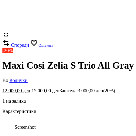
Спореди
Омилени
-20%
Maxi Cosi Zelia S Trio All Gray
Во
Колички
12.000,00
ден
15.000,00
ден
Заштеда:
3.000,00
ден
(20%)
1 на залиха
Карактеристики
Screenshot