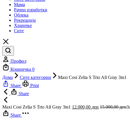
Мама
Рачни изработки
Облека
Рекреација
Хранење
Сите
Профил
Кошничка
0
Дома
Сите категории
Maxi Cosi Zelia S Trio All Gray 3in1
Share
Print
Share
Maxi Cosi Zelia S Trio All Gray 3in1
12.000,00
ден
15.000,00
ден
З
Share