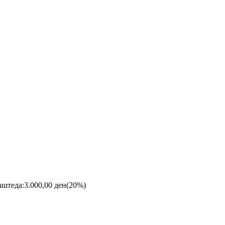
аштеда:
3.000,00
ден
(20%)