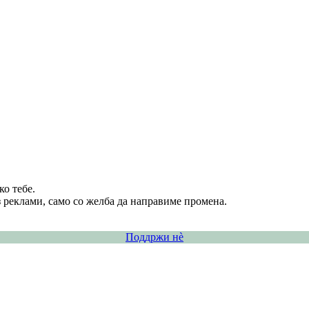
о тебе.
 реклами, само со желба да направиме промена.
Поддржи нѐ