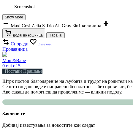
Screenshot
Show More
Maxi Cosi Zelia S Trio All Gray 3in1 количина
Додај во кошница
Нарачај
Спореди
Омилени
Продавница
Mom&Babe
0
out of 5
Постави Прашање
Штрк постои благодарение на љубовта и трудот на родители как
Сè што гледаш овде е направено бесплатно — без провизии, без
Ако сакаш да помогнеш да продолжиме — кликни подолу.
Зачлени се
Добивај известувања за новостите кои следат