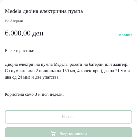
Medela двојна електрична пумпа
Во
Апарати
6.000,00
ден
1 на залиха
Карактеристики
Двојна електрична пумпа Медела, работи на батерии или адаптер.
Со пумпата има 2 шишиња од 150 мл, 4 конектори (два од 21 мм и
два од 24 мм) и две упатства.
Користена само 3 и пол недели.
Нарачај
Додај во кошница