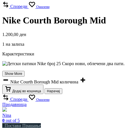
Спореди
Омилени
Nike Courth Borough Mid
1.200,00
ден
1 на залиха
Карактеристики
Show More
Nike Courth Borough Mid количина
Додај во кошница
Нарачај
Спореди
Омилени
Продавница
Nina
0
out of 5
Постави Прашање