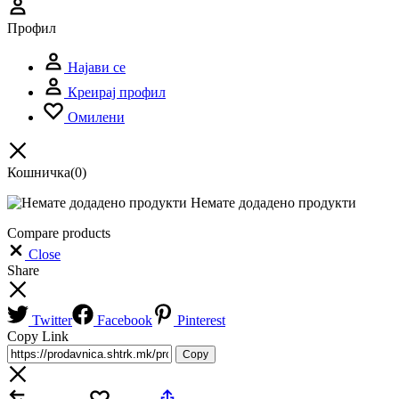
Профил
Најави се
Креирај профил
Омилени
Кошничка
(0)
Немате додадено продукти
Compare products
Close
Share
Twitter
Facebook
Pinterest
Copy Link
Copy