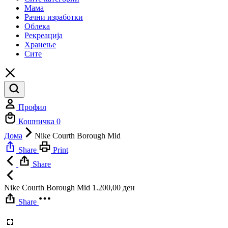
Мама
Рачни изработки
Облека
Рекреација
Хранење
Сите
Профил
Кошничка
0
Дома
Nike Courth Borough Mid
Share
Print
Share
Nike Courth Borough Mid
1.200,00
ден
Share