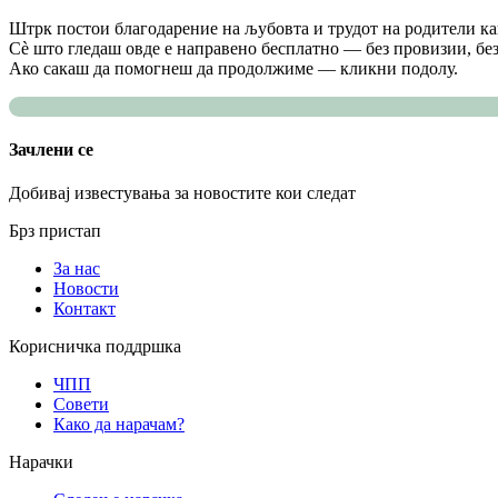
Штрк постои благодарение на љубовта и трудот на родители как
Сè што гледаш овде е направено бесплатно — без провизии, без
Ако сакаш да помогнеш да продолжиме — кликни подолу.
Зачлени се
Добивај известувања за новостите кои следат
Брз пристап
За нас
Новости
Контакт
Корисничка поддршка
ЧПП
Совети
Како да нарачам?
Нарачки