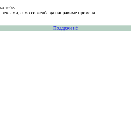
о тебе.
 реклами, само со желба да направиме промена.
Поддржи нѐ