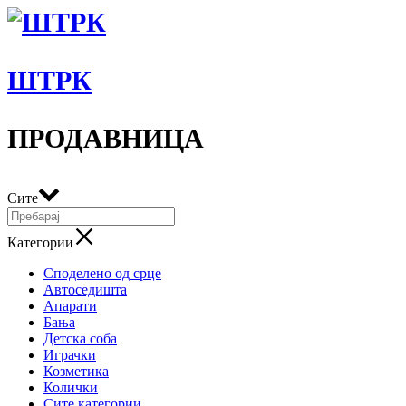
ШТРК
ПРОДАВНИЦА
Сите
Категории
Споделено од срце
Автоседишта
Апарати
Бања
Детска соба
Играчки
Козметика
Колички
Сите категории